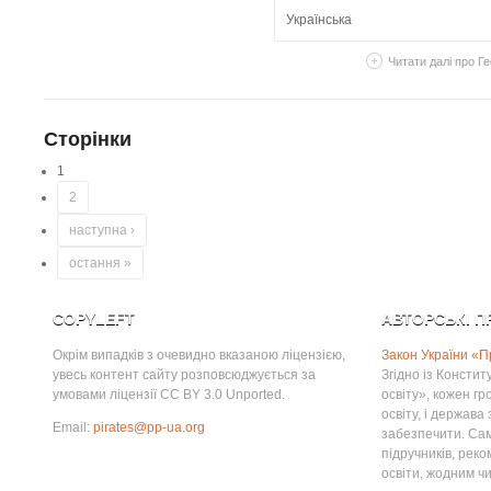
Українська
Читати далі
про Ге
Сторінки
1
2
наступна ›
остання »
COPYLEFT
АВТОРСЬКІ П
Окрім випадків з очевидно вказаною ліцензією,
Закон України «П
увесь контент сайту розповсюджується за
Згідно із Консти
умовами ліцензії CC BY 3.0 Unported.
освіту», кожен г
освіту, і держава
Email:
pirates@pp-ua.org
забезпечити. Сам
підручників, рек
освіти, жодним ч