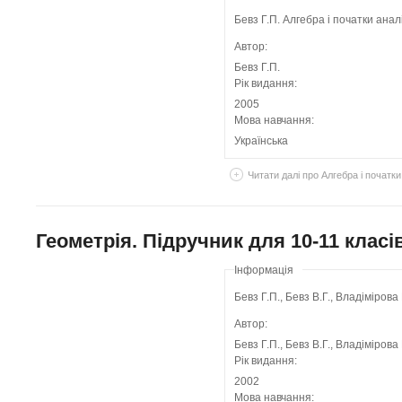
Бевз Г.П. Алгебра і початки аналі
Автор:
Бевз Г.П.
Рік видання:
2005
Мова навчання:
Українська
Читати далі
про Алгебра і початки 
Геометрія. Підручник для 10-11 класі
Інформація
Бевз Г.П., Бевз В.Г., Владімірова
Автор:
Бевз Г.П., Бевз В.Г., Владімірова 
Рік видання:
2002
Мова навчання: