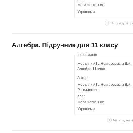
Мова навчання:
Українська
Читати далі
про
Алгебра. Підручник для 11 класу
Інформація
Мерзляк А.Г., Номіровський Д.А.,
Алгебра 11 клас
Автор:
Мерзляк А.Г., Номіровський Д.А.,
Рік видання:
2011
Мова навчання:
Українська
Читати далі
п