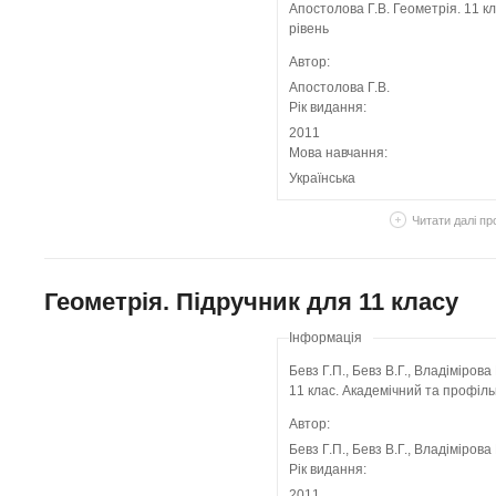
Апостолова Г.В. Геометрія. 11 к
рівень
Автор:
Апостолова Г.В.
Рік видання:
2011
Мова навчання:
Українська
Читати далі
про
Геометрія. Підручник для 11 класу
Інформація
Бевз Г.П., Бевз В.Г., Владімірова
11 клас. Академічний та профіль
Автор:
Бевз Г.П., Бевз В.Г., Владімірова
Рік видання:
2011