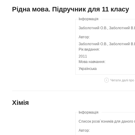
Рідна мова. Підручник для 11 класу
Інформація
Заболотний О.В., Заболотний В.В
Автор:
Заболотний О.В., Заболотний В.
Рік видання:
2011
Мова навчання:
Українська
Читати далі
про 
Хімія
Інформація
Список розв`язників для даного 
Автор: