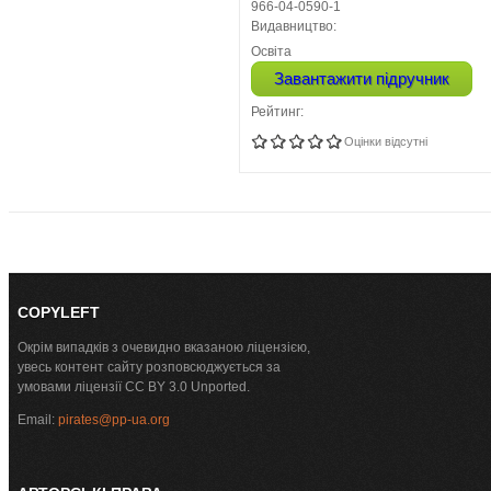
966-04-0590-1
Видавництво:
Освіта
Завантажити підручник
Рейтинг:
Оцінки відсутні
COPYLEFT
Окрім випадків з очевидно вказаною ліцензією,
увесь контент сайту розповсюджується за
умовами ліцензії CC BY 3.0 Unported.
Email:
pirates@pp-ua.org