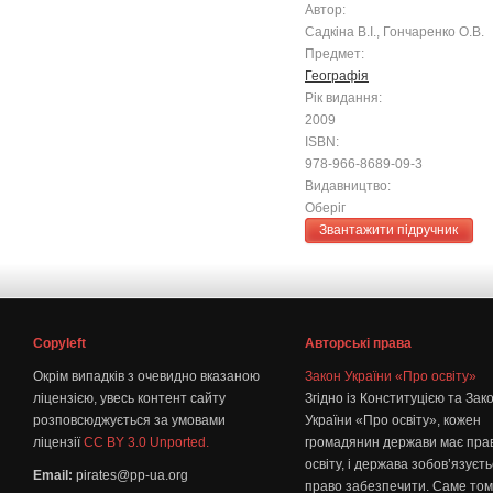
Автор:
Садкіна В.І., Гончаренко О.В.
Предмет:
Географія
Рік видання:
2009
ISBN:
978-966-8689-09-3
Видавництво:
Оберіг
Звантажити підручник
Copyleft
Авторські права
Окрім випадків з очевидно вказаною
Закон України «Про освіту»
ліцензією, увесь контент сайту
Згідно із Конституцією та Зак
розповсюджується за умовами
України «Про освіту», кожен
ліцензії
CC BY 3.0 Unported.
громадянин держави має пра
освіту, і держава зобов’язуєт
Email:
pirates@pp-ua.org
право забезпечити. Саме том