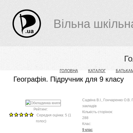
Вільна шкільн
Г
ГОЛОВНА
КАТАЛОГ
БАТЬКА
Географія. Підручник для 9 класу
Садкіна В.І., Гончаренко О.В.
закладів
Рейтинг:
Кількість сторінок:
Середня оцінка: 5
(
1
288
голос)
Клас:
9 клас