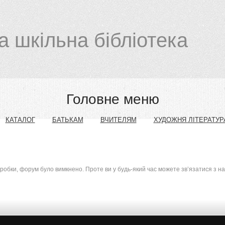
а шкільна бібліотека
Головне меню
КАТАЛОГ
БАТЬКАМ
ВЧИТЕЛЯМ
ХУДОЖНЯ ЛІТЕРАТУР
оробки, форум було вимкнено. Проте ви у будь-який час можете зв’язатися з