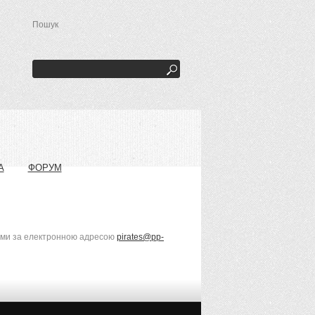
Пошук
А
ФОРУМ
 нами за електронною адресою
pirates@pp-