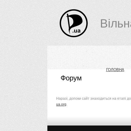
Вільн
ГОЛОВНА
Форум
Наразі, допоки сайт знаходиться на етапі д
ua.org
.