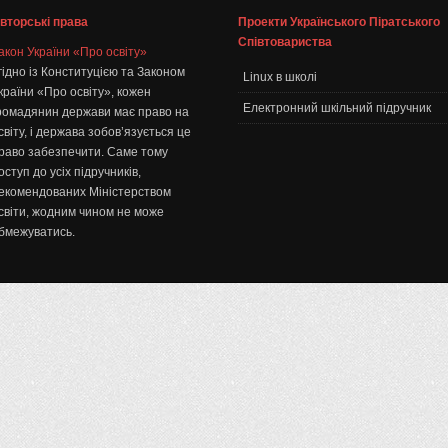
вторські права
Проекти Українського Піратського
Співтовариства
акон України «Про освіту»
гідно із Конституцією та Законом
Linux в школі
країни «Про освіту», кожен
Електронний шкільний підручник
ромадянин держави має право на
світу, і держава зобов’язується це
раво забезпечити. Саме тому
оступ до усіх підручників,
екомендованих Міністерством
світи, жодним чином не може
бмежуватись.