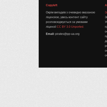
Copyleft
А
Окрім випадків з очевидно вказаною
З
ліцензією, увесь контент сайту
З
розповсюджується за умовами
У
ліцензії
CC BY 3.0 Unported.
г
о
Email:
pirates@pp-ua.org
п
д
р
о
о