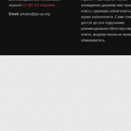
ліцензії
CC BY 3.0 Unported.
громадянин держави має пра
освіту, і держава зобов’язуєт
Email:
pirates@pp-ua.org
право забезпечити. Саме том
доступ до усіх підручників,
рекомендованих Міністерств
освіти, жодним чином не мож
обмежуватись.