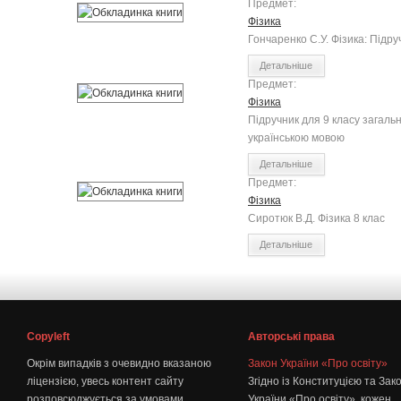
Предмет:
Фізика
Гончаренко С.У. Фізика: Підру
Детальніше
Предмет:
Фізика
Підручник для 9 класу загаль
українською мовою
Детальніше
Предмет:
Фізика
Сиротюк В.Д. Фізика 8 клас
Детальніше
Copyleft
Авторські права
Окрім випадків з очевидно вказаною
Закон України «Про освіту»
ліцензією, увесь контент сайту
Згідно із Конституцією та Зак
розповсюджується за умовами
України «Про освіту», кожен