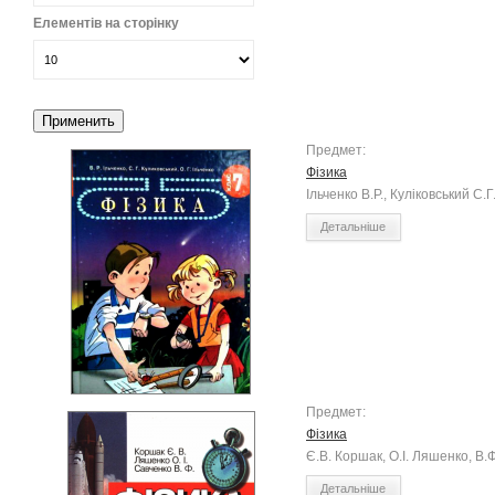
Елементів на сторінку
Предмет:
Фізика
Ільченко В.Р., Куліковський С.Г
Детальніше
Предмет:
Фізика
Є.В. Коршак, О.І. Ляшенко, В.
Детальніше