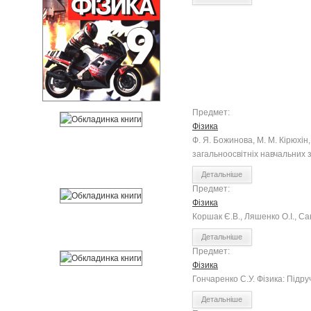
Предмет:
Фізика
Ф. Я. Божинова, М. М. Кірюхін,
загальноосвітніх навчальних 
Детальніше
Предмет:
Фізика
Коршак Є.В., Ляшенко О.І., Сав
Детальніше
Предмет:
Фізика
Гончаренко С.У. Фізика: Підру
Детальніше